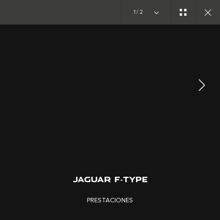
1/2
DESCUBRIR F‑TYPE
GALERÍA
JAGUAR F‑TYPE
TRABAJA CON NOSOTROS
PRESTACIONES
TÉRMINOS Y CONDICIONES