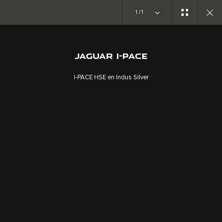
1/1
JAGUAR I-PACE
GALERÍA
JAGUAR I-PACE
I-PACE HSE en Indus Silver
TRABAJA CON NOSOTROS
TÉRMINOS Y CONDICIONES