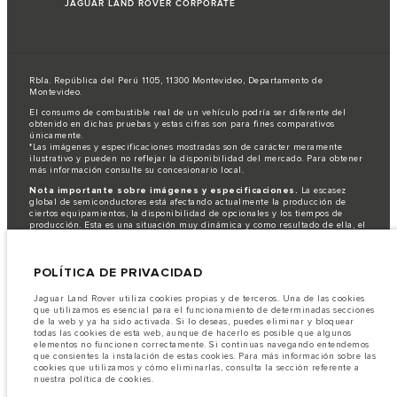
JAGUAR LAND ROVER CORPORATE
Rbla. República del Perú 1105, 11300 Montevideo, Departamento de
Montevideo.
El consumo de combustible real de un vehículo podría ser diferente del
obtenido en dichas pruebas y estas cifras son para fines comparativos
únicamente.
*Las imágenes y especificaciones mostradas son de carácter meramente
ilustrativo y pueden no reflejar la disponibilidad del mercado. Para obtener
más información consulte su concesionario local.
Nota importante sobre imágenes y especificaciones.
La escasez
global de semiconductores está afectando actualmente la producción de
ciertos equipamientos, la disponibilidad de opcionales y los tiempos de
producción. Esta es una situación muy dinámica y como resultado de ella, el
uso de fotografías en este sitio web puede no reflejar completamente las
especificaciones disponibles de equipamientos, opcionales, versiones y
colores. Recomendamos que los clientes se pongan en contacto con el
POLÍTICA DE PRIVACIDAD
distribuidor de su preferencia, quien podrá dar a conocer las restricciones
actuales de nuestros vehículos y que no realicen un pedido basándose
únicamente en las especificaciones e imágenes mostradas en este sitio web.
Jaguar Land Rover utiliza cookies propias y de terceros. Una de las cookies
que utilizamos es esencial para el funcionamiento de determinadas secciones
Jaguar Land Rover Limited busca constantemente nuevas formas de mejorar
de la web y ya ha sido activada. Si lo deseas, puedes eliminar y bloquear
las especificaciones, el diseño y la producción de sus vehículos, piezas y
todas las cookies de esta web, aunque de hacerlo es posible que algunos
accesorios, por lo que se producen modificaciones de forma continua y sin
elementos no funcionen correctamente. Si continuas navegando entendemos
previo aviso. Según el modelo, algunas funciones serán opcionales o
que consientes la instalación de estas cookies. Para más información sobre las
vendrán incluidas de serie. La información, las especificaciones, los motores
cookies que utilizamos y cómo eliminarlas, consulta la sección referente a
y los colores que aparecen en esta página web se basan en las
nuestra política de cookies.
especificaciones europeas. Estos pueden variar en función del mercado y